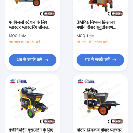
हमारे बारे में
कारखाना भ्रमण
पनबिजली स्टेशन के लिए
3MPa जिप्सम छिड़काव
प्लास्टर प्लास्टरिंग डीजल
मशीन दीवार सुदृढीकरण
गुणवत्ता नियंत्रण
मोर्टार छिड़काव मशीन 4kw
जिप्सम पलस्तर मशीन
MOQ:
1 सेट
MOQ:
1 सेट
नवीनतम कीमत पता करें
नवीनतम कीमत पता करें
संपर्क करें
समाचार
अब से संपर्क करें
अब से संपर्क करें
एक उद्धरण की विनती करे
कंक्रीट शॉटक्रिट मशीन
ड्राई मिक्स शॉटकार्ट मशीन
वेट मिक्स शॉटकार्ट मशीन
इंजीनियरिंग ग्राउटिंग के लिए
मोर्टार छिड़काव दीवार पलस्तर