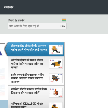
समाचार
बिक्री & समर्थन：
Go
दीवार के लिए सीमेंट मोर्टार पलस्तर
मशीन हटाने योग्य हॉपर छोटे आकार
आंतरिक दीवार की छत में डीजल
चालित मोर्टार पलस्तर मशीन का
उपयोग
हल्के वजन पोटीन पलस्तर मशीन
लचीला आंदोलन निर्माण पलस्तर
उपकरण
कॉम्पैक्ट मोर्टार पलस्तर मशीन दीवार
छिड़काव और पलस्तर मशीनें
शक्तिशाली KLW180D मोर्टार
छिड़काव मशीन