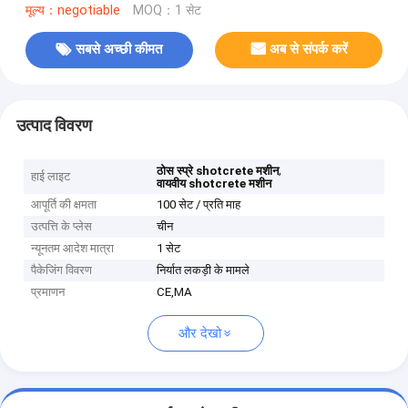
मूल्य：negotiable
MOQ：1 सेट
सबसे अच्छी कीमत
अब से संपर्क करें
उत्पाद विवरण
,
ठोस स्प्रे shotcrete मशीन
हाई लाइट
वायवीय shotcrete मशीन
आपूर्ति की क्षमता
100 सेट / प्रति माह
उत्पत्ति के प्लेस
चीन
न्यूनतम आदेश मात्रा
1 सेट
पैकेजिंग विवरण
निर्यात लकड़ी के मामले
प्रमाणन
CE,MA
और देखो