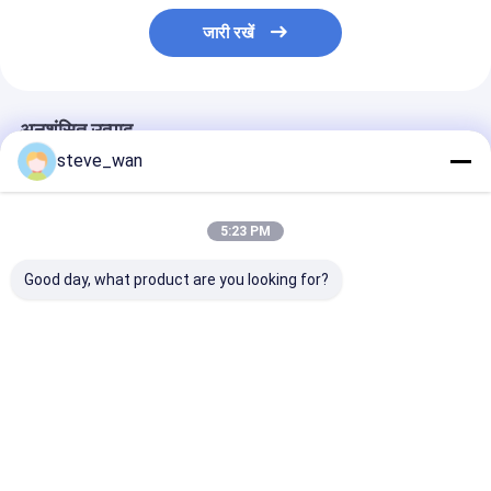
जारी रखें
अनुशंसित उत्पाद
steve_wan
5:23 PM
Good day, what product are you looking for?
Concrete Spraying
500 M Long Spraying
Wet Concrete
Machines Dry
Distance Concrete
Aggregate Con
Concrete Sprayer
Spraying Machine
Hydraulic Wet
Machine Shotcrete
With Hydraulic
Shotcrete Mac
Gunite Equipment
Automatic Pressing
For Mountain 
सबसे अच्छी कीमत
सबसे अच्छी कीमत
सबसे अच्छी 
With Compressor
And Lubrication
Support
System