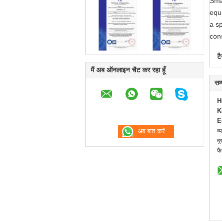
Sma
equ
a s
con
टै
मैं अब ऑनलाइन चैट कर रहा हूँ
सम
H
K
E
व्
दू
फै