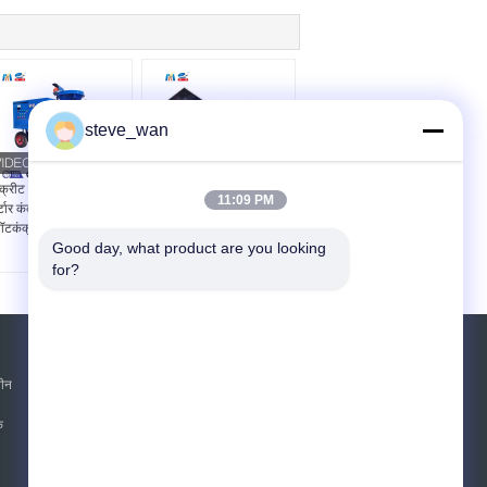
steve_wan
क्रीट छिड़काव मशीनें सूखी
गीला कंक्रीट पंप पिस्टन
11:09 PM
र्टार कंक्रीट छिड़काव मशीन
कंक्रीट छिड़काव मशीन गीला
ॉटकंक्रीट गनइट उपकरण
शॉट कंक्रीट मशीनें
Good day, what product are you looking 
for?
एक बोली का अनुरोध
शीन
भेजें
क
sgs