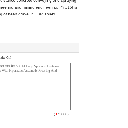
-distance concrete conveying and spraying
ineering and mining engineering, PYC15I is
g of bean gravel in TBM shield
ंच भेजें
(
0
/ 3000)