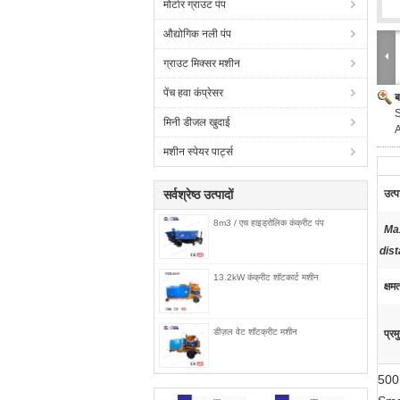
मोर्टार ग्राउट पंप
औद्योगिक नली पंप
ग्राउट मिक्सर मशीन
पेंच हवा कंप्रेसर
ब
S
मिनी डीजल खुदाई
A
मशीन स्पेयर पार्ट्स
सर्वश्रेष्ठ उत्पादों
उत्प
8m3 / एच हाइड्रोलिक कंक्रीट पंप
Ma
dis
13.2kW कंक्रीट शॉटकार्ट मशीन
क्षम
डीज़ल वेट शॉटक्रीट मशीन
प्रम
500