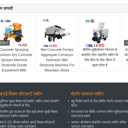
य उत्पादों
Concrete Spraying
Wet Concrete Pumps
सीलिंग लुब्रिकेशन सिस्टम से
कं
chines Dry Concrete
Aggregate Conveyor
कंक्रीट शॉट कंक्रीट मशीन के
मो
Sprayer Machine
Hydraulic Wet
लिए सील के सेवा जीवन में
श
Shotcrete Gunite
Shotcrete Machine For
सुधार होता है
Equipment With
Mountain Slope
Compressor
Support
ड्राई मिक्स शॉटकार्ट मशीन
मोर्टार पलस्तर मशीन
भूमिगत सूखा मिक्स शॉटक्रीट मशीन उच्च प्रदर्शन
बहु निर्माण कार्य के लिए सीमेंट मोर्टार पलस्तर म
सुदृढीकरण नौकरी के लिए
छोटा
स्विमिंग पूल तालाब के लिए बड़ी क्षमता सूखी मिक्स
पेंच प्रकार रेत सीमेंट पलस्तर मशीन सुविधाजन
शॉटकार्ट मशीन पर्यावरण
उच्च कार्य क्षमता
KPZ-5D डीजल चालित ड्राई मिक्स शॉटकार्ट
आसान ऑपरेशन कंक्रीट पलस्तर मशीन सीमेंट
मशीन पोर्टेबल स्लोप प्रोटेक्शन
प्लास्टर स्प्रे मशीन