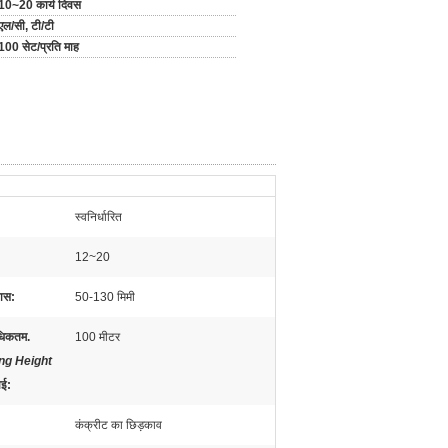
10~20 कार्य दिवस
एल/सी, टी/टी
100 सेट/प्रति माह
स्वनिर्धारित
12~20
यास:
50-130 मिमी
िकतम.
100 मीटर
ng Height
ाई
:
कंक्रीट का छिड़काव