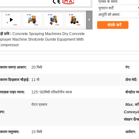
प्रसव के समय:
भुगतान शर्तें:
आपूर्ति की क्षमता:
संपर्क करें
ड़ी छवि :
Concrete Spraying Machines Dry Concrete
prayer Machine Shotcrete Gunite Equipment With
Compressor
कतम समग्र आकार:
20 मिमी
रंग:
कतम छिड़काव चौड़ाई:
11 मी
ठोस मंदी:
ेशवाहक पाइप व्यास:
125~90मिमी परिवर्तनीय व्यास
बोरहोल व्
रोटर प्रकार
Max.
अध
चना:
Conveyi
संवहन ऊँच
कतम समुच्चय:
15 मिमी
आवेदन: