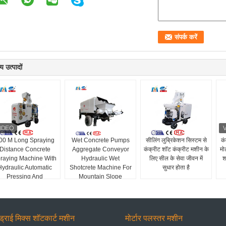
य उत्पादों
00 M Long Spraying
Wet Concrete Pumps
सीलिंग लुब्रिकेशन सिस्टम से
कं
Distance Concrete
Aggregate Conveyor
कंक्रीट शॉट कंक्रीट मशीन के
मो
raying Machine With
Hydraulic Wet
लिए सील के सेवा जीवन में
श
Hydraulic Automatic
Shotcrete Machine For
सुधार होता है
Pressing And
Mountain Slope
Lubrication System
Support
ड्राई मिक्स शॉटकार्ट मशीन
मोर्टार पलस्तर मशीन