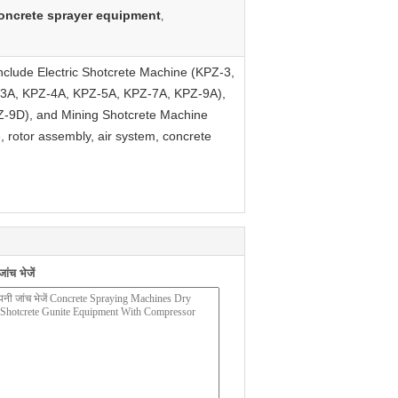
oncrete sprayer equipment
,
clude Electric Shotcrete Machine (KPZ-3,
-3A, KPZ-4A, KPZ-5A, KPZ-7A, KPZ-9A),
-9D), and Mining Shotcrete Machine
, rotor assembly, air system, concrete
ंच भेजें