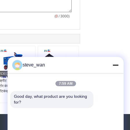
(
0
/ 3000)
steve_wan
क्रीट छिड़काव मशीनें सूखी
गीला कंक्रीट पंप पिस्टन
7:59 AM
र्टार कंक्रीट छिड़काव मशीन
कंक्रीट छिड़काव मशीन गीला
ॉटकंक्रीट गनइट उपकरण
शॉट कंक्रीट मशीनें
Good day, what product are you looking 
for?
एक बोली का अनुरोध