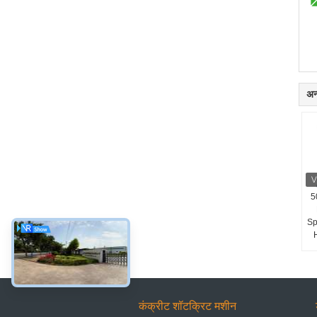
अन्
5
Sp
कंक्रीट शॉटक्रिट मशीन