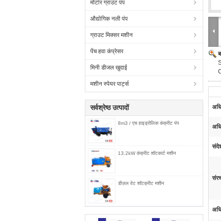
मोर्टार ग्राउट पंप
औद्योगिक नली पंप
ग्राउट मिक्सर मशीन
पेंच हवा कंप्रेसर
ब
S
मिनी डीजल खुदाई
मशीन स्पेयर पार्ट्स
सर्वश्रेष्ठ उत्पादों
अधि
8m3 / एच हाइड्रोलिक कंक्रीट पंप
अधि
संद
13.2kW कंक्रीट शॉटकार्ट मशीन
संर
डीज़ल वेट शॉटक्रीट मशीन
अधि