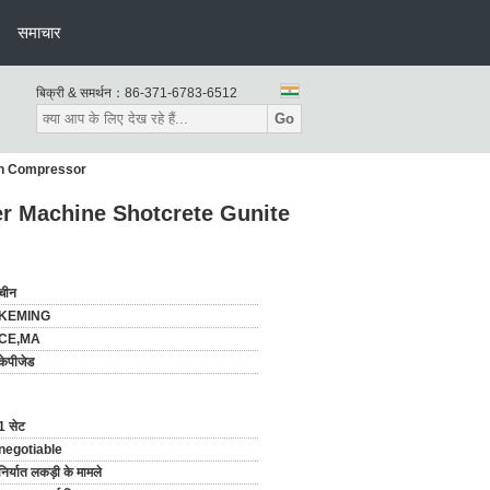
समाचार
बिक्री & समर्थन：
86-371-6783-6512
Go
th Compressor
r Machine Shotcrete Gunite
चीन
KEMING
CE,MA
केपीजेड
1 सेट
negotiable
निर्यात लकड़ी के मामले