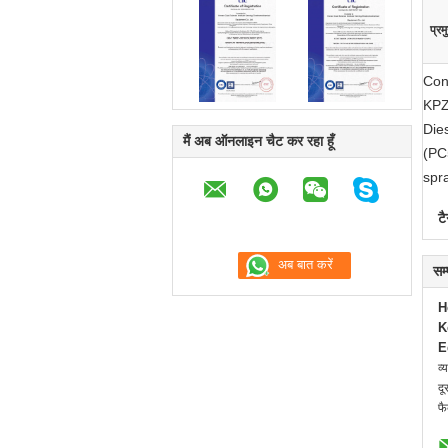
प्रम
Con
KPZ
Die
मैं अब ऑनलाइन चैट कर रहा हूँ
(PC
spra
टै
सम
H
K
E
व्
दू
फै