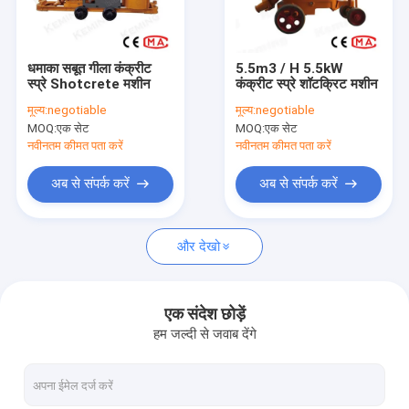
हमारे बारे में
कारखाना भ्रमण
धमाका सबूत गीला कंक्रीट
5.5m3 / H 5.5kW
स्प्रे Shotcrete मशीन
कंक्रीट स्प्रे शॉटक्रिट मशीन
गुणवत्ता नियंत्रण
मूल्य:
negotiable
मूल्य:
negotiable
MOQ:
एक सेट
MOQ:
एक सेट
संपर्क करें
नवीनतम कीमत पता करें
नवीनतम कीमत पता करें
समाचार
अब से संपर्क करें
अब से संपर्क करें
एक उद्धरण की विनती करे
और देखो
कंक्रीट शॉटक्रिट मशीन
एक संदेश छोड़ें
हम जल्दी से जवाब देंगे
ड्राई मिक्स शॉटकार्ट मशीन
वेट मिक्स शॉटकार्ट मशीन