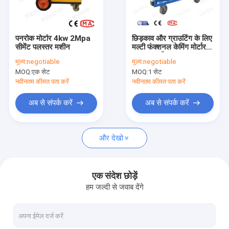
हमारे बारे में
कारखाना भ्रमण
पनरोक मोर्टार 4kw 2Mpa
छिड़काव और ग्राउटिंग के लिए
सीमेंट पलस्तर मशीन
मल्टी फंक्शनल केमिंग मोर्टार
गुणवत्ता नियंत्रण
पलस्तर मशीन
मूल्य:
negotiable
मूल्य:
negotiable
MOQ:
एक सेट
MOQ:
1 सेट
संपर्क करें
नवीनतम कीमत पता करें
नवीनतम कीमत पता करें
समाचार
अब से संपर्क करें
अब से संपर्क करें
एक उद्धरण की विनती करे
और देखो
कंक्रीट शॉटक्रिट मशीन
एक संदेश छोड़ें
हम जल्दी से जवाब देंगे
ड्राई मिक्स शॉटकार्ट मशीन
वेट मिक्स शॉटकार्ट मशीन