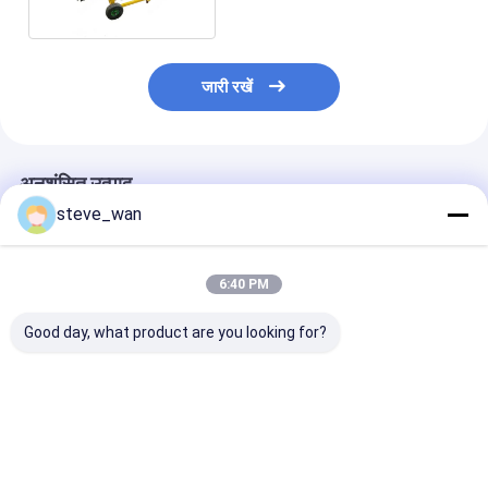
जारी रखें
अनुशंसित उत्पाद
steve_wan
6:40 PM
Good day, what product are you looking for?
CE मोर्टार पंप सिंगल सिलेंडर
3-10 एम3/घंटा आउटपुट
भवन मरम्मत के लिए
मोर्टार ग्राउटिंग मशीन ब्रिज
स्क्रू टाइप ग्रेट पंप भारी
5.5/7.5kW पम्पिंग
मरम्मत परियोजना के लिए
शुल्क ग्रेटिंग के लिए
साथ मोर्टार ग्राउटिं
वर्ष की गारंटी
सबसे अच्छी कीमत
सबसे अच्छी कीमत
सबसे अच्छी 