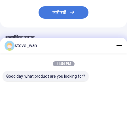
जारी रखें
अनुशंसित उत्पाद
steve_wan
11:54 PM
Good day, what product are you looking for?
लंबे सेवा जीवन के लिए 1150
1 एमपीए मिनी ग्राउट पंप
47 किलोग्राम सीमें
मिमी फीडिंग ऊंचाई सीमेंट
सीमेंट ग्राउट पंप स्लरी पंप्स
ग्राउटिंग पंप मैनुअल 
ग्राउटिंग पंप
पिस्टन के साथ हॉपर
पंप पिस्टन पंप हॉपर
सबसे अच्छी कीमत
सबसे अच्छी कीमत
सबसे अच्छी 