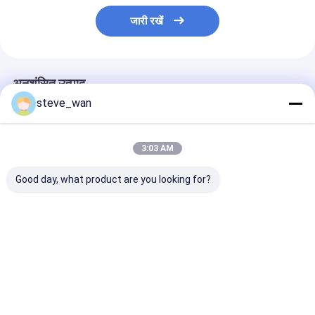
जारी रखें
अनुशंसित उत्पाद
steve_wan
3:03 AM
Good day, what product are you looking for?
नई सामग्री के छिड़काव के
CE 380v गनाइट शॉटक्रिट
सीई ड्राई मिक्स ग्यू
लिए रेफ्रेक्टरी जेट मशीन
मशीन सीधे फ़ैक्टरी से सूखी
कंक्रीट स्प्रेयर डी
ग्यूनिटिंग जेट स्प्रे ड्राई मिक्स
कंक्रीट समुच्चय छिड़काव
कंक्रीट मशीन फिलीपी
शॉटक्रिट मशीन
सबसे अच्छी कीमत
सबसे अच्छी कीमत
सबसे अच्छी 