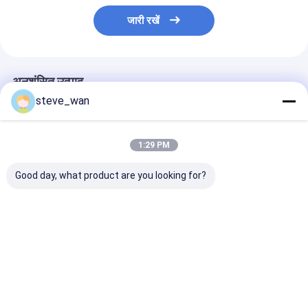
जारी रखें
अनुशंसित उत्पाद
steve_wan
1:29 PM
Good day, what product are you looking for?
लंबे सेवा जीवन के लिए 1150
1 एमपीए मिनी ग्राउट पंप
47 किलोग्राम सीमें
मिमी फीडिंग ऊंचाई सीमेंट
सीमेंट ग्राउट पंप स्लरी पंप्स
ग्राउटिंग पंप मैनुअल 
ग्राउटिंग पंप
पिस्टन के साथ हॉपर
पंप पिस्टन पंप हॉपर
सबसे अच्छी कीमत
सबसे अच्छी कीमत
सबसे अच्छी 