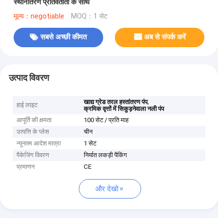
स्थानांतरण प्रतिवर्तीता के साथ
मूल्य：negotiable
MOQ：1 सेट
सबसे अच्छी कीमत
अब से संपर्क करें
उत्पाद विवरण
,
खाद्य ग्रेड तरल हस्तांतरण पंप
हाई लाइट
क्रमिक वृत्तों में सिकुड़नेवाला नली पंप
आपूर्ति की क्षमता
100 सेट / प्रति माह
उत्पत्ति के प्लेस
चीन
न्यूनतम आदेश मात्रा
1 सेट
पैकेजिंग विवरण
निर्यात लकड़ी पैकिंग
प्रमाणन
CE
और देखो