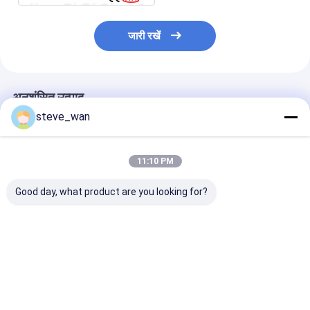
जारी रखें
अनुशंसित उत्पाद
steve_wan
11:10 PM
Good day, what product are you looking for?
हाइड्रोलिक मोटर नली पंप
भंडारण टैंक के साथ नया
विभिन्न औद्योगिक अनु
कंक्रीट नली निचोड़ना
डिजाइन 2.5 एमपीए औद्योगिक
के लिए अनुकूलन योग
पेरिस्टाल्टिक पंप
निचोड़ा हुआ नली पंप
औद्योगिक नली पंप
सबसे अच्छी कीमत
सबसे अच्छी कीमत
सबसे अच्छी 